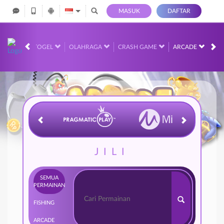
MASUK
DAFTAR
RACE
TOGEL
OLAHRAGA
CRASH GAME
ARCADE
PO
JILI
SEMUA
PERMAINAN
FISHING
ARCADE