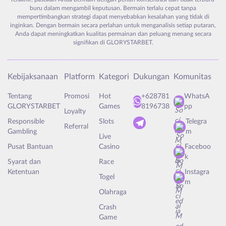
buru dalam mengambil keputusan. Bermain terlalu cepat tanpa
mempertimbangkan strategi dapat menyebabkan kesalahan yang tidak di
inginkan. Dengan bermain secara perlahan untuk menganalisis setiap putaran,
Anda dapat meningkatkan kualitas permainan dan peluang menang secara
signifikan di GLORYSTARBET.
Kebijaksanaan
Platform
Kategori
Dukungan
Komunitas
Tentang
Promosi
Hot
+628781
WhatsA
GLORYSTARBET
Games
8196738
pp
Loyalty
Responsible
Slots
Telegra
Referral
Gambling
m
Live
Pusat Bantuan
Casino
Faceboo
k
Syarat dan
Race
Ketentuan
Instagra
Togel
m
Olahraga
Crash
Game