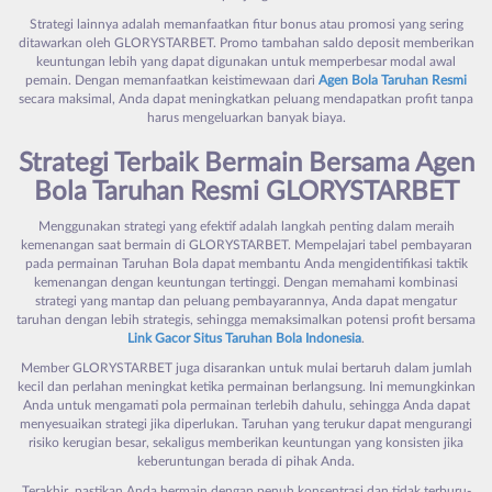
Strategi lainnya adalah memanfaatkan fitur bonus atau promosi yang sering
ditawarkan oleh GLORYSTARBET. Promo tambahan saldo deposit memberikan
keuntungan lebih yang dapat digunakan untuk memperbesar modal awal
pemain. Dengan memanfaatkan keistimewaan dari
Agen Bola Taruhan Resmi
secara maksimal, Anda dapat meningkatkan peluang mendapatkan profit tanpa
harus mengeluarkan banyak biaya.
Strategi Terbaik Bermain Bersama Agen
Bola Taruhan Resmi GLORYSTARBET
Menggunakan strategi yang efektif adalah langkah penting dalam meraih
kemenangan saat bermain di GLORYSTARBET. Mempelajari tabel pembayaran
pada permainan Taruhan Bola dapat membantu Anda mengidentifikasi taktik
kemenangan dengan keuntungan tertinggi. Dengan memahami kombinasi
strategi yang mantap dan peluang pembayarannya, Anda dapat mengatur
taruhan dengan lebih strategis, sehingga memaksimalkan potensi profit bersama
Link Gacor Situs Taruhan Bola Indonesia
.
Member GLORYSTARBET juga disarankan untuk mulai bertaruh dalam jumlah
kecil dan perlahan meningkat ketika permainan berlangsung. Ini memungkinkan
Anda untuk mengamati pola permainan terlebih dahulu, sehingga Anda dapat
menyesuaikan strategi jika diperlukan. Taruhan yang terukur dapat mengurangi
risiko kerugian besar, sekaligus memberikan keuntungan yang konsisten jika
keberuntungan berada di pihak Anda.
Terakhir, pastikan Anda bermain dengan penuh konsentrasi dan tidak terburu-