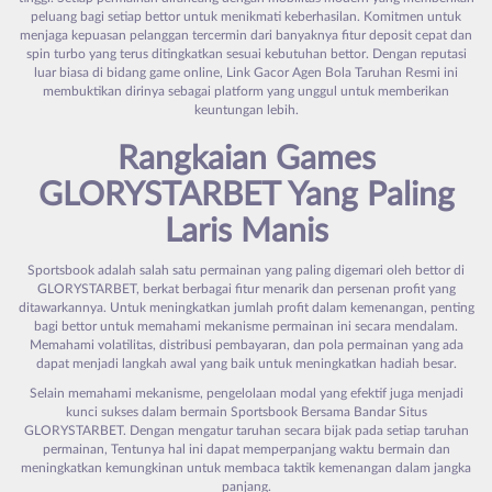
peluang bagi setiap bettor untuk menikmati keberhasilan. Komitmen untuk
menjaga kepuasan pelanggan tercermin dari banyaknya fitur deposit cepat dan
spin turbo yang terus ditingkatkan sesuai kebutuhan bettor. Dengan reputasi
luar biasa di bidang game online, Link Gacor Agen Bola Taruhan Resmi ini
membuktikan dirinya sebagai platform yang unggul untuk memberikan
keuntungan lebih.
Rangkaian Games
GLORYSTARBET
Yang Paling
Laris Manis
Sportsbook adalah salah satu permainan yang paling digemari oleh bettor di
GLORYSTARBET, berkat berbagai fitur menarik dan persenan profit yang
ditawarkannya. Untuk meningkatkan jumlah profit dalam kemenangan, penting
bagi bettor untuk memahami mekanisme permainan ini secara mendalam.
Memahami volatilitas, distribusi pembayaran, dan pola permainan yang ada
dapat menjadi langkah awal yang baik untuk meningkatkan hadiah besar.
Selain memahami mekanisme, pengelolaan modal yang efektif juga menjadi
kunci sukses dalam bermain Sportsbook Bersama Bandar Situs
GLORYSTARBET. Dengan mengatur taruhan secara bijak pada setiap taruhan
permainan, Tentunya hal ini dapat memperpanjang waktu bermain dan
meningkatkan kemungkinan untuk membaca taktik kemenangan dalam jangka
panjang.