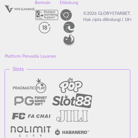
Bermain
Didukung
©2026 GLORYSTARBET.
Hak cipta dilindungi | 18+
Platform Penyedia Layanan
Slots