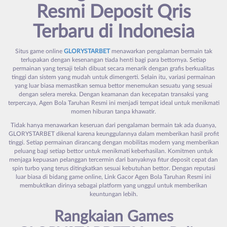
Resmi Deposit Qris
Terbaru di Indonesia
Situs game online
GLORYSTARBET
menawarkan pengalaman bermain tak
terlupakan dengan kesenangan tiada henti bagi para bettornya. Setiap
permainan yang tersaji telah dibuat secara menarik dengan grafis berkualitas
tinggi dan sistem yang mudah untuk dimengerti. Selain itu, variasi permainan
yang luar biasa memastikan semua bettor menemukan sesuatu yang sesuai
dengan selera mereka. Dengan keamanan dan kecepatan transaksi yang
terpercaya, Agen Bola Taruhan Resmi ini menjadi tempat ideal untuk menikmati
momen hiburan tanpa khawatir.
Tidak hanya menawarkan keseruan dari pengalaman bermain tak ada duanya,
GLORYSTARBET dikenal karena keunggulannya dalam memberikan hasil profit
tinggi. Setiap permainan dirancang dengan mobilitas modern yang memberikan
peluang bagi setiap bettor untuk menikmati keberhasilan. Komitmen untuk
menjaga kepuasan pelanggan tercermin dari banyaknya fitur deposit cepat dan
spin turbo yang terus ditingkatkan sesuai kebutuhan bettor. Dengan reputasi
luar biasa di bidang game online, Link Gacor Agen Bola Taruhan Resmi ini
membuktikan dirinya sebagai platform yang unggul untuk memberikan
keuntungan lebih.
Rangkaian Games