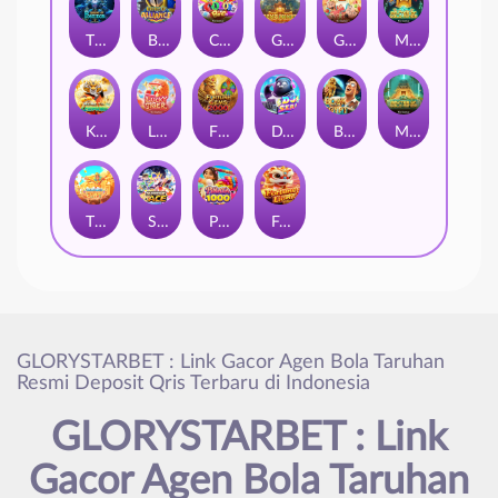
THRONE OF POSEIDON
BATTLE OF ALLIANCE
Color Bingo
GEMS MINER
GOD OF FORTUNE 2
MASTER OF GOLD MINER 2
KUNG FU LEOPARD
LUCKY TIGER
FORTUNE GEMS 2000
DJ SEAL
Book of Egypt
MASTER OF GOLD MINER
TREASURES OF EGYPT
SUPREME ACE
PINATA 1000
Fortune Lion
GLORYSTARBET : Link Gacor Agen Bola Taruhan
Resmi Deposit Qris Terbaru di Indonesia
GLORYSTARBET : Link
Gacor Agen Bola Taruhan