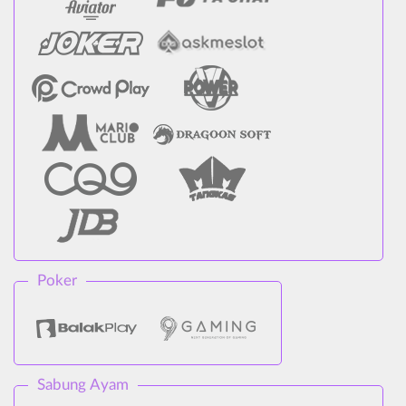
Poker
Sabung Ayam