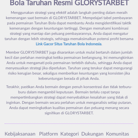
Bola Taruhan Resmi GLORYSTARBET
Menggunakan strategi yang efektif adalah langkah penting dalam meraih
kemenangan saat bermain di GLORYSTARBET. Mempelajari tabel pembayaran
pada permainan Taruhan Bola dapat membantu Anda mengidentifikasi taktik
kemenangan dengan keuntungan tertinggi. Dengan memahami kombinasi
strategi yang mantap dan peluang pembayarannya, Anda dapat mengatur
taruhan dengan lebih strategis, sehingga memaksimalkan potensi profit bersama
Link Gacor Situs Taruhan Bola Indonesia
.
Member GLORYSTARBET juga disarankan untuk mulai bertaruh dalam jumlah
kecil dan perlahan meningkat ketika permainan berlangsung. Ini memungkinkan
Anda untuk mengamati pola permainan terlebih dahulu, sehingga Anda dapat
menyesuaikan strategi jika diperlukan. Taruhan yang terukur dapat mengurangi
risiko kerugian besar, sekaligus memberikan keuntungan yang konsisten jika
keberuntungan berada di pihak Anda.
Terakhir, pastikan Anda bermain dengan penuh konsentrasi dan tidak terburu-
buru dalam mengambil keputusan. Bermain terlalu cepat tanpa
mempertimbangkan strategi dapat menyebabkan kesalahan yang tidak di
inginkan. Dengan bermain secara perlahan untuk menganalisis setiap putaran,
Anda dapat meningkatkan kualitas permainan dan peluang menang secara
signifikan di GLORYSTARBET.
Kebijaksanaan
Platform
Kategori
Dukungan
Komunitas