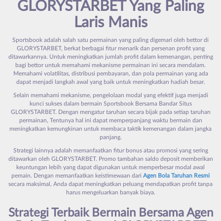
GLORYSTARBET
Yang Paling
Laris Manis
Sportsbook adalah salah satu permainan yang paling digemari oleh bettor di
GLORYSTARBET, berkat berbagai fitur menarik dan persenan profit yang
ditawarkannya. Untuk meningkatkan jumlah profit dalam kemenangan, penting
bagi bettor untuk memahami mekanisme permainan ini secara mendalam.
Memahami volatilitas, distribusi pembayaran, dan pola permainan yang ada
dapat menjadi langkah awal yang baik untuk meningkatkan hadiah besar.
Selain memahami mekanisme, pengelolaan modal yang efektif juga menjadi
kunci sukses dalam bermain Sportsbook Bersama Bandar Situs
GLORYSTARBET. Dengan mengatur taruhan secara bijak pada setiap taruhan
permainan, Tentunya hal ini dapat memperpanjang waktu bermain dan
meningkatkan kemungkinan untuk membaca taktik kemenangan dalam jangka
panjang.
Strategi lainnya adalah memanfaatkan fitur bonus atau promosi yang sering
ditawarkan oleh GLORYSTARBET. Promo tambahan saldo deposit memberikan
keuntungan lebih yang dapat digunakan untuk memperbesar modal awal
pemain. Dengan memanfaatkan keistimewaan dari
Agen Bola Taruhan Resmi
secara maksimal, Anda dapat meningkatkan peluang mendapatkan profit tanpa
harus mengeluarkan banyak biaya.
Strategi Terbaik Bermain Bersama Agen