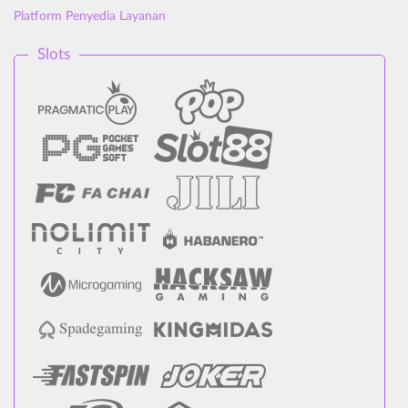
Platform Penyedia Layanan
Slots