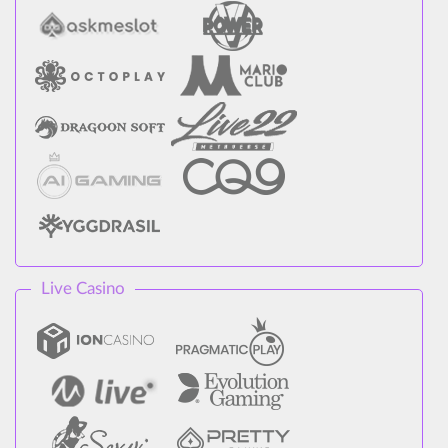
Live Casino