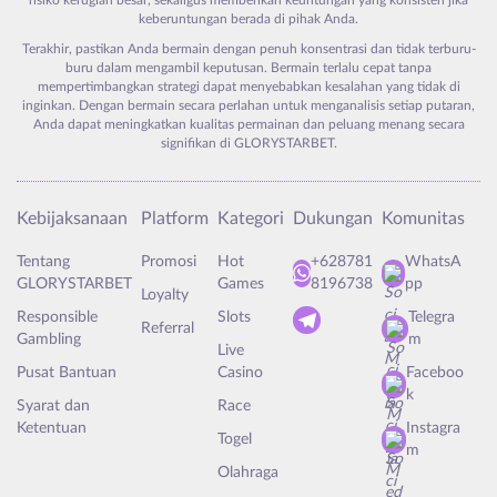
risiko kerugian besar, sekaligus memberikan keuntungan yang konsisten jika
keberuntungan berada di pihak Anda.
Terakhir, pastikan Anda bermain dengan penuh konsentrasi dan tidak terburu-
buru dalam mengambil keputusan. Bermain terlalu cepat tanpa
mempertimbangkan strategi dapat menyebabkan kesalahan yang tidak di
inginkan. Dengan bermain secara perlahan untuk menganalisis setiap putaran,
Anda dapat meningkatkan kualitas permainan dan peluang menang secara
signifikan di GLORYSTARBET.
Kebijaksanaan
Platform
Kategori
Dukungan
Komunitas
Tentang
Promosi
Hot
+628781
WhatsA
GLORYSTARBET
Games
8196738
pp
Loyalty
Responsible
Slots
Telegra
Referral
Gambling
m
Live
Pusat Bantuan
Casino
Faceboo
k
Syarat dan
Race
Ketentuan
Instagra
Togel
m
Olahraga