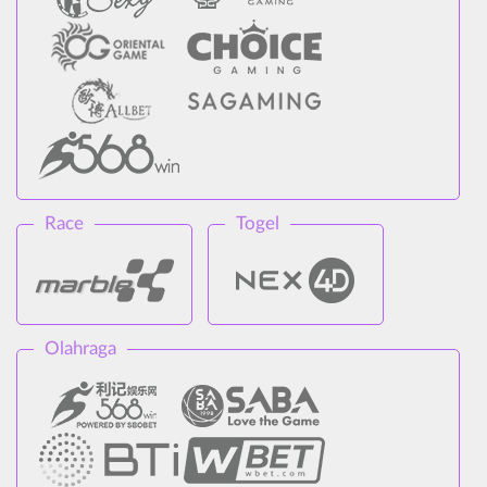
Race
Togel
Olahraga