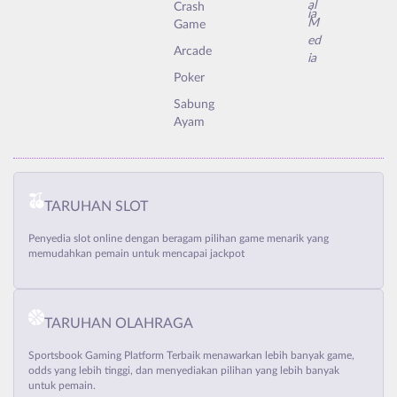
Crash
Game
Arcade
Poker
Sabung
Ayam
TARUHAN SLOT
Penyedia slot online dengan beragam pilihan game menarik yang
memudahkan pemain untuk mencapai jackpot
TARUHAN OLAHRAGA
Sportsbook Gaming Platform Terbaik menawarkan lebih banyak game,
odds yang lebih tinggi, dan menyediakan pilihan yang lebih banyak
untuk pemain.