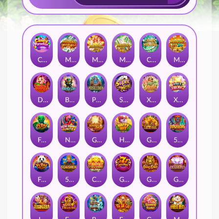
Candy Paradise 2048
Mahjong Hit +
Mahjong Hit
Mahjong Hit 2
Crazy Mahjong
Mahjong Hit 2+
DuoFuDuoCai
Bounty Loki
Poseidon
Super Ace
XiBoBa Hit
XiBoBa Hit2
Fu Dai Lian Lian-Dragon
New-Fishing Hunter
G-GoldenDrum
Happy Hit
G-InfiniteTreasure
5 Dragons(H5)
Fu Dai Lian Lian-Panda
5 CaiShen(H5)
Crazy Sheep
Golden 777(H5)
G-RollingRiches
G-DazzlingDiamond