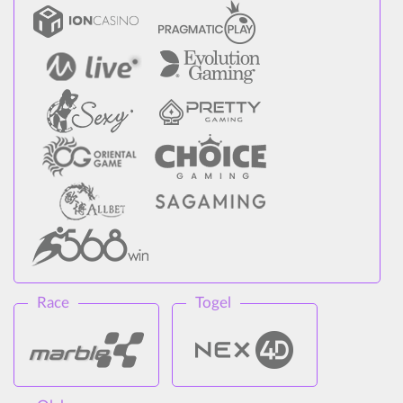
Race
Togel