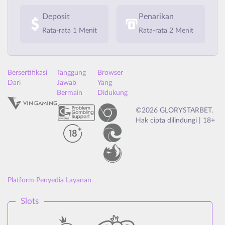
Deposit
Penarikan
Rata-rata 1 Menit
Rata-rata 2 Menit
Bersertifikasi
Tanggung
Browser
Dari
Jawab
Yang
Bermain
Didukung
©2026 GLORYSTARBET.
Hak cipta dilindungi | 18+
Platform Penyedia Layanan
Slots