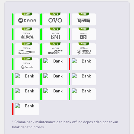
* Selama bank maintenance dan bank offline deposit dan penarikan
tidak dapat diproses